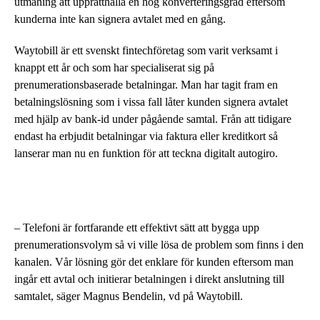
utmaning att upprätthålla en hög konverteringsgrad eftersom
kunderna inte kan signera avtalet med en gång.
Waytobill är ett svenskt fintechföretag som varit verksamt i
knappt ett år och som har specialiserat sig på
prenumerationsbaserade betalningar. Man har tagit fram en
betalningslösning som i vissa fall låter kunden signera avtalet
med hjälp av bank-id under pågående samtal. Från att tidigare
endast ha erbjudit betalningar via faktura eller kreditkort så
lanserar man nu en funktion för att teckna digitalt autogiro.
– Telefoni är fortfarande ett effektivt sätt att bygga upp
prenumerationsvolym så vi ville lösa de problem som finns i den
kanalen. Vår lösning gör det enklare för kunden eftersom man
ingår ett avtal och initierar betalningen i direkt anslutning till
samtalet, säger Magnus Bendelin, vd på Waytobill.