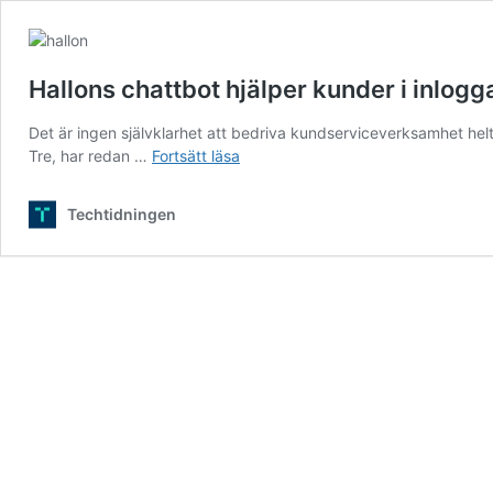
Hallons chattbot hjälper kunder i inlogg
Det är ingen självklarhet att bedriva kundserviceverksamhet helt 
Hallons
Tre, har redan …
Fortsätt läsa
chattbot
hjälper
Techtidningen
kunder
i
inloggat
läge