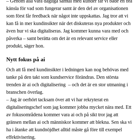
– Genom alla våra dagliga samtal med kunder får vi både en bra
känsla för vad som fungerar samt är den del av organisationen
som först får feedback när något inte uppskattas. Jag tror att vi
kan få in mer kundinsikter när det diskuteras nya produkter och
även hur vi ska digitaliseras. Jag kommer kunna vara med och
påverka – samt berätta om det är en relevant service eller
produkt, säger hon.
Nytt fokus på ai
Och att få med kundinsikter i ledningen kan nog behövas med
tanke på den takt som kundservice förändras. Den största
trenden är ai och digitalisering – och det är en stor utmaning i
branschen överlag.
– Jag är oerhört tacksam över att vi har rekryterat en
digitaliseringschef som jag kommer jobba mycket nära med. Ett
av fokusområdena kommer vara ai och på sikt tror jag att
gränsen mellan ai och människor kommer att blekna. Sen ska vi
ha i åtanke att kundnöjdhet alltid måste gå före till exempel
effektivisering.