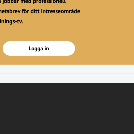
m jobbar med professionell
etsbrev för ditt intresseområde
dnings-tv.
Logga in