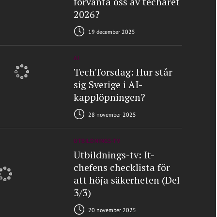
förvänta oss av techåret
2026?
19 december 2025
AI
TechTorsdag: Hur står
sig Sverige i AI-
kapplöpningen?
28 november 2025
UTBILDNINGS-TV
Utbildnings-tv: It-
chefens checklista för
att höja säkerheten (Del
3/3)
20 november 2025