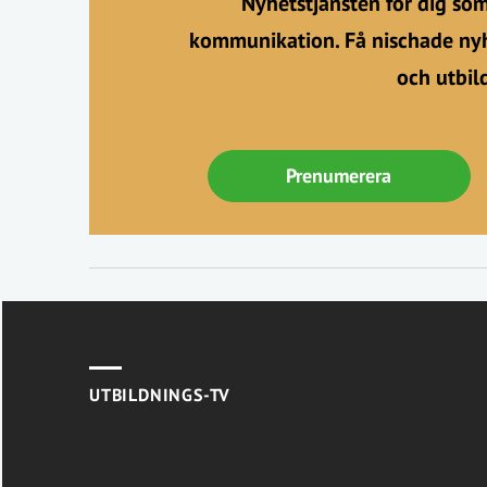
Nyhetstjänsten för dig so
kommunikation. Få nischade nyh
och utbil
Prenumerera
UTBILDNINGS-TV