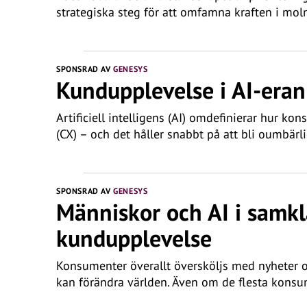
strategiska steg för att omfamna kraften i moln-
SPONSRAD AV
GENESYS
Kundupplevelse i AI-eran
Artificiell intelligens (AI) omdefinierar hur k
(CX) – och det håller snabbt på att bli oumbärl
SPONSRAD AV
GENESYS
Människor och AI i samkl
kundupplevelse
Konsumenter överallt översköljs med nyheter och
kan förändra världen. Även om de flesta konsu