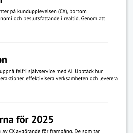
enter på kundupplevelsen (CX), bortom
omi och beslutsfattande i realtid. Genom att
on
ppnå felfri självservice med AI. Upptäck hur
raktioner, effektivisera verksamheten och leverera
rna för 2025
ng av CX avgörande för framgång. De som tar