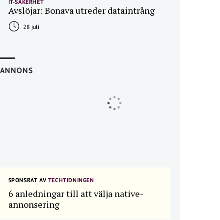
IT-SÄKERHET
Avslöjar: Bonava utreder dataintrång
28 juli
ANNONS
SPONSRAT AV
TECHTIDNINGEN
6 anledningar till att välja native-
annonsering