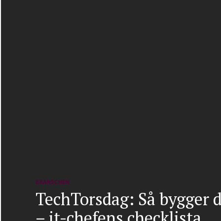
BRANSCHEN
TechTorsdag: Så bygger d
– it-chefens checklista