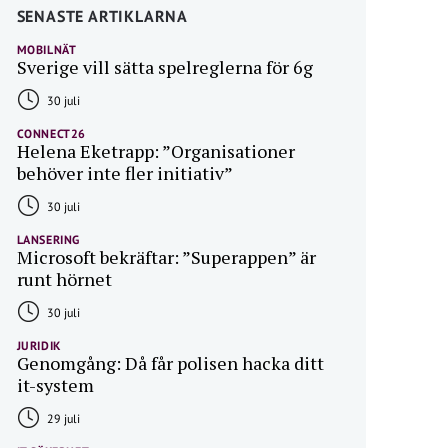
SENASTE ARTIKLARNA
MOBILNÄT
Sverige vill sätta spelreglerna för 6g
30 juli
CONNECT26
Helena Eketrapp: ”Organisationer
behöver inte fler initiativ”
30 juli
LANSERING
Microsoft bekräftar: ”Superappen” är
runt hörnet
30 juli
JURIDIK
Genomgång: Då får polisen hacka ditt
it-system
29 juli