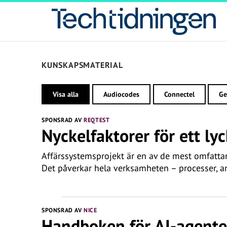
KUNSKAPSMATERIAL
Visa alla
Audiocodes
Connectel
Ge
SPONSRAD AV
REQTEST
Nyckelfaktorer för ett ly
Affärssystemsprojekt är en av de mest omfattand
Det påverkar hela verksamheten – processer, ar
SPONSRAD AV
NICE
Handboken för AI-agente