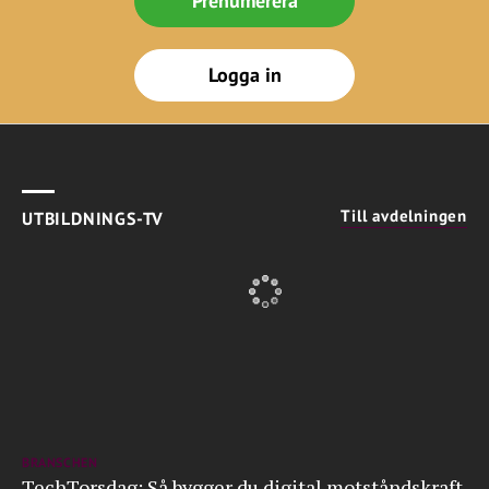
Prenumerera
Logga in
Till avdelningen
UTBILDNINGS-TV
BRANSCHEN
TechTorsdag: Så bygger du digital motståndskraft