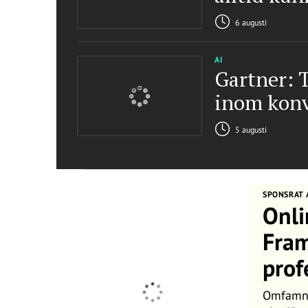
6 augusti
AI
Gartner: 
inom konv
5 augusti
SPONSRAT 
Onli
Fram
prof
Omfamna 