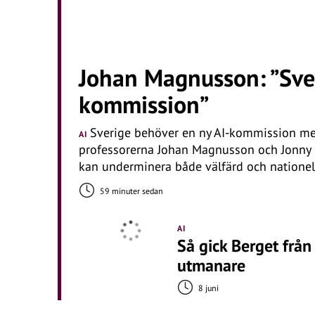
Johan Magnusson: ”Sve
kommission”
Sverige behöver en ny AI-kommission med
AI
professorerna Johan Magnusson och Jonny H
kan underminera både välfärd och nationell
59 minuter sedan
AI
Så gick Berget från 
utmanare
8 juni