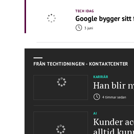
TECH IDAG
Google bygger sitt 
3 juni
FRÅN TECHTIDNINGEN - KONTAKTCENTER
KARRIÄR
Han blir n
4 timmar sedan
AI
Kunder ac
alltid ku