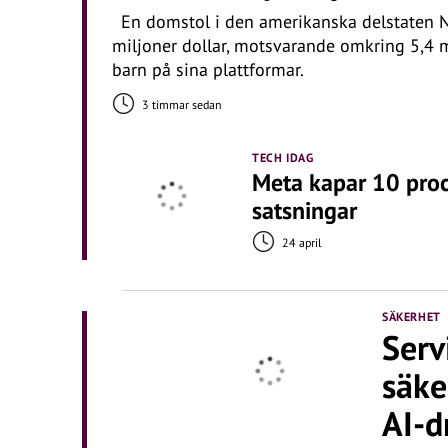
En domstol i den amerikanska delstaten N
miljoner dollar, motsvarande omkring 5,4 mi
barn på sina plattformar.
3 timmar sedan
TECH IDAG
Meta kapar 10 proce
satsningar
24 april
SÄKERHET
Serv
säke
AI-d