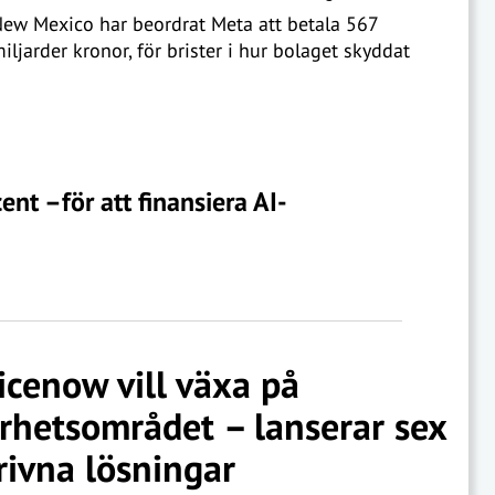
ew Mexico har beordrat Meta att betala 567
ljarder kronor, för brister i hur bolaget skyddat
nt –för att finansiera AI-
icenow vill växa på
rhetsområdet – lanserar sex
rivna lösningar