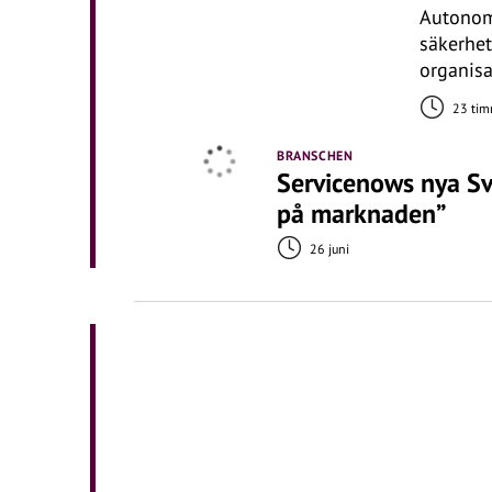
Autonomo
säkerhet
organisa
23 tim
BRANSCHEN
Servicenows nya Sve
på marknaden”
26 juni