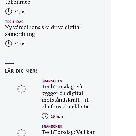
tokenrace
25 juni
TECH IDAG
Ny vårdallians ska driva digital
samordning
25 juni
LÄR DIG MER!
BRANSCHEN
TechTorsdag: Så
bygger du digital
motståndskraft – it-
chefens checklista
19 mars
BRANSCHEN
TechTorsdag: Vad kan