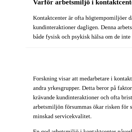
Varför arbetsmiljö i kontaktcente
Kontaktcenter är ofta högtempomiljöer d
kundinteraktioner dagligen. Denna arbets
både fysisk och psykisk hälsa om de inte 
Forskning visar att medarbetare i kontak
andra yrkesgrupper. Detta beror på fakto
krävande kundinteraktioner och ofta bris
arbetsmiljön försummas ökar risken för 
minskad servicekvali­tet.
En god arbetsmiljö i kontaktcenter påverk