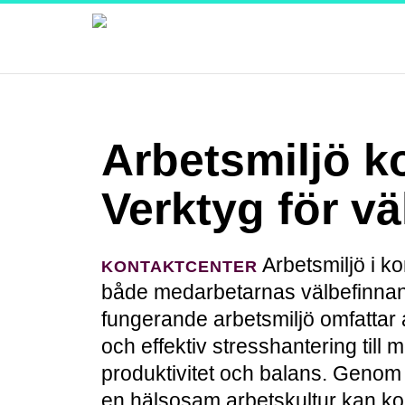
Arbetsmiljö k
Verktyg för v
Arbetsmiljö i ko
KONTAKTCENTER
både medarbetarnas välbefinnan
fungerande arbetsmiljö omfattar 
och effektiv stresshantering till
produktivitet och balans. Genom a
en hälsosam arbetskultur kan ko