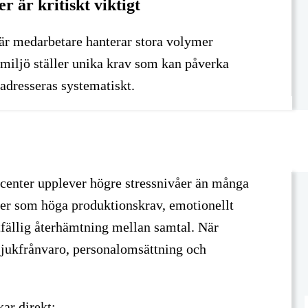
r är kritiskt viktigt
är medarbetare hanterar stora volymer
miljö ställer unika krav som kan påverka
adresseras systematiskt.
tcenter upplever högre stressnivåer än många
rer som höga produktionskrav, emotionellt
tfällig återhämtning mellan samtal. När
sjukfrånvaro, personalomsättning och
ar direkt: