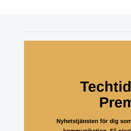
Techti
Pre
Nyhetstjänsten för dig so