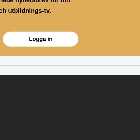
ade nyhetsbrev för ditt
h utbildnings-tv.
Logga in