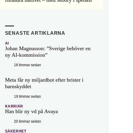
förändra båtlivet – med Moory i spetsen
SENASTE ARTIKLARNA
AI
Johan Magnusson: ”Sverige behöver en
ny AI-kommission”
18 timmar sedan
Meta får ny miljardbot efter brister i
barnskyddet
19 timmar sedan
KARRIÄR
Han blir ny vd på Avaya
20 timmar sedan
SÄKERHET