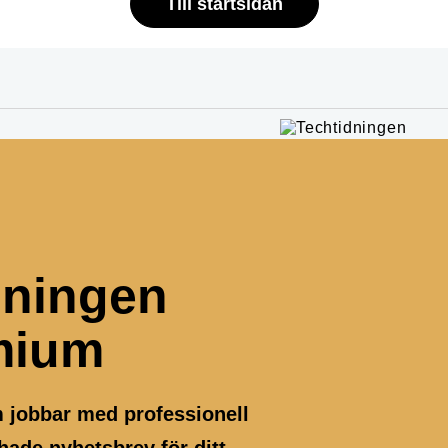
Till startsidan
dningen
mium
m jobbar med professionell