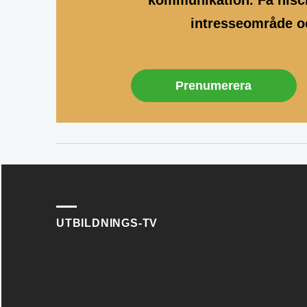
kommunikation. Få nisch
intresseområde oc
Prenumerera
UTBILDNINGS-TV