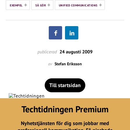
+
+
+
EXEMPEL
SÅ GÖR
UNIFIED COMMUNICATIONS
publicerad
24 augusti 2009
av
Stefan Eriksson
Till startsidan
Techtidningen Premium
Nyhetstjänsten för dig som jobbar med