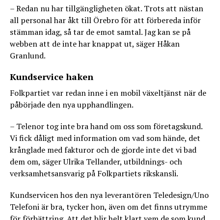
– Redan nu har tillgängligheten ökat. Trots att nästan
all personal har åkt till Örebro för att förbereda inför
stämman idag, så tar de emot samtal. Jag kan se på
webben att de inte har knappat ut, säger Håkan
Granlund.
Kundservice haken
Folkpartiet var redan inne i en mobil växeltjänst när de
påbörjade den nya upphandlingen.
– Telenor tog inte bra hand om oss som företagskund.
Vi fick dåligt med information om vad som hände, det
krånglade med fakturor och de gjorde inte det vi bad
dem om, säger Ulrika Tellander, utbildnings- och
verksamhetsansvarig på Folkpartiets rikskansli.
Kundservicen hos den nya leverantören Teledesign/Uno
Telefoni är bra, tycker hon, även om det finns utrymme
för förbättring. Att det blir helt klart vem de som kund