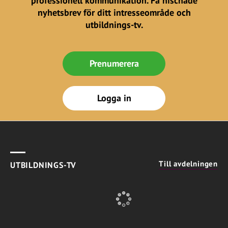
professionell kommunikation. Få nischade
nyhetsbrev för ditt intresseområde och
utbildnings-tv.
Prenumerera
Logga in
Till avdelningen
UTBILDNINGS-TV