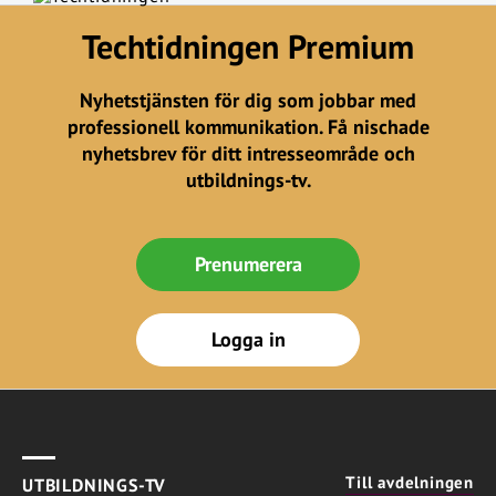
Techtidningen Premium
Nyhetstjänsten för dig som jobbar med
professionell kommunikation. Få nischade
nyhetsbrev för ditt intresseområde och
utbildnings-tv.
Prenumerera
Logga in
Till avdelningen
UTBILDNINGS-TV