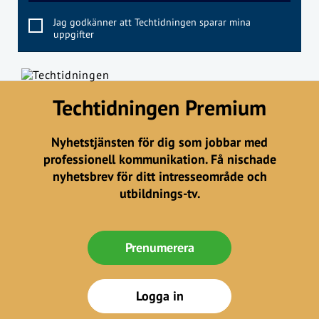
Jag godkänner att Techtidningen sparar mina
uppgifter
Techtidningen Premium
Nyhetstjänsten för dig som jobbar med
professionell kommunikation. Få nischade
nyhetsbrev för ditt intresseområde och
utbildnings-tv.
Prenumerera
Logga in