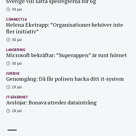
Sverige vill sätta spelreglerna för 6g
30 juli
CONNECT26
Helena Eketrapp: ”Organisationer behöver inte
fler initiativ”
30 juli
LANSERING
Microsoft bekräftar: ”Superappen” är runt hörnet
30 juli
JURIDIK
Genomgång: Då får polisen hacka ditt it-system
29 juli
IT-SÄKERHET
Avslöjar: Bonava utreder dataintrång
28 juli