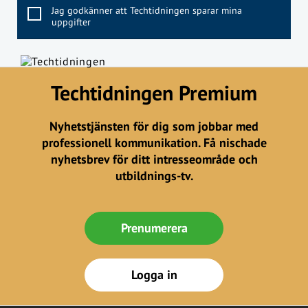
Jag godkänner att Techtidningen sparar mina
uppgifter
Techtidningen Premium
Nyhetstjänsten för dig som jobbar med
professionell kommunikation. Få nischade
nyhetsbrev för ditt intresseområde och
utbildnings-tv.
Prenumerera
Logga in