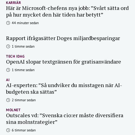
KARRIÄR
Här är Microsoft-chefens nya jobb: ”Svårt sätta ord
på hur mycket den här tiden har betytt”
44 minuter sedan
Rapport ifrågasätter Doges miljardbesparingar
1 timme sedan
TECH IDAG
OpenAI slopar textgränsen för gratisanvändare
1 timme sedan
AI
AI-experten: ”Så undviker du misstagen när AI-
budgeten ska sättas”
2 timmar sedan
MOLNET
Outscales vd: ”Svenska cio:er måste diversifiera
sina molnstrategier”
6 timmar sedan