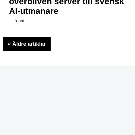
överbliven server till svensk
AI-utmanare
8 juni
«
Äldre artiklar