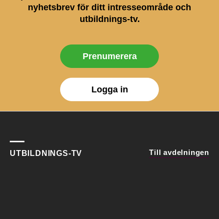
nyhetsbrev för ditt intresseområde och
utbildnings-tv.
Prenumerera
Logga in
Till avdelningen
UTBILDNINGS-TV