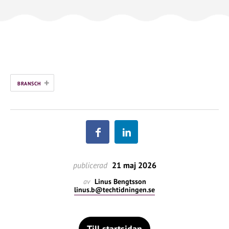
+
BRANSCH
publicerad
21 maj 2026
av
Linus Bengtsson
linus.b@techtidningen.se
Till startsidan