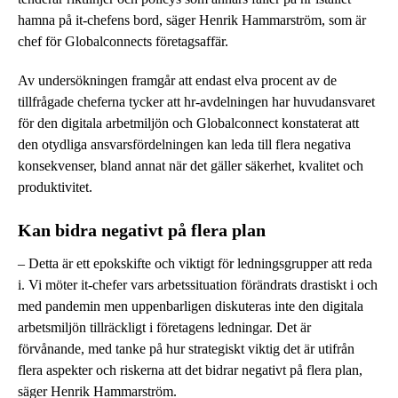
hamna på it-chefens bord, säger Henrik Hammarström, som är
chef för Globalconnects företagsaffär.
Av undersökningen framgår att endast elva procent av de
tillfrågade cheferna tycker att hr-avdelningen har huvudansvaret
för den digitala arbetmiljön och Globalconnect konstaterat att
den otydliga ansvarsfördelningen kan leda till flera negativa
konsekvenser, bland annat när det gäller säkerhet, kvalitet och
produktivitet.
Kan bidra negativt på flera plan
– Detta är ett epokskifte och viktigt för ledningsgrupper att reda
i. Vi möter it-chefer vars arbetssituation förändrats drastiskt i och
med pandemin men uppenbarligen diskuteras inte den digitala
arbetsmiljön tillräckligt i företagens ledningar. Det är
förvånande, med tanke på hur strategiskt viktig det är utifrån
flera aspekter och riskerna att det bidrar negativt på flera plan,
säger Henrik Hammarström.