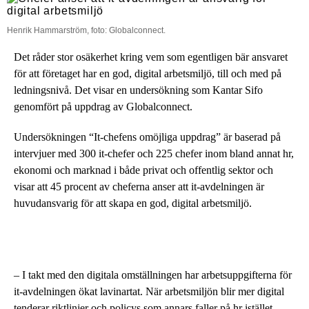
Henrik Hammarström, foto: Globalconnect.
Det råder stor osäkerhet kring vem som egentligen bär ansvaret
för att företaget har en god, digital arbetsmiljö, till och med på
ledningsnivå. Det visar en undersökning som Kantar Sifo
genomfört på uppdrag av Globalconnect.
Undersökningen “It-chefens omöjliga uppdrag” är baserad på
intervjuer med 300 it-chefer och 225 chefer inom bland annat hr,
ekonomi och marknad i både privat och offentlig sektor och
visar att 45 procent av cheferna anser att it-avdelningen är
huvudansvarig för att skapa en god, digital arbetsmiljö.
– I takt med den digitala omställningen har arbetsuppgifterna för
it-avdelningen ökat lavinartat. När arbetsmiljön blir mer digital
tenderar riktlinjer och policys som annars faller på hr istället