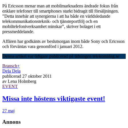
På Ericsson menar man att mobilmarknadens ändrade fokus från
enklare telefoner till smartphones starkt bidragit till försäljningen.
”Detta innebär att synergierna i att ha både en världsledande
telekommunikationsteknik- och tjänsteportfölj och en
mobiltelefoniverksamhet minskar”, skriver bolaget i ett
pressmeddelande.
Affären har godkänts av beslutsorgan inom både Sony och Ericsson
och förväntas vara genomförd i januari 2012.
Denna artikel var tidigare publicerad på tidningen telekomidag.se
Bransch
+
Dela
Dela
publicerad
27 oktober 2011
av
Lena Holmberg
EVENT
Missa inte höstens viktigaste event!
27 maj
Annons