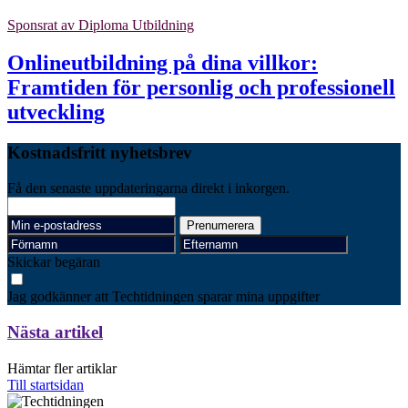
Sponsrat av
Diploma Utbildning
Onlineutbildning på dina villkor:
Framtiden för personlig och professionell
utveckling
Kostnadsfritt nyhetsbrev
Få den senaste uppdateringarna direkt i inkorgen.
Skickar begäran
Jag godkänner att Techtidningen sparar mina uppgifter
Nästa artikel
Hämtar fler artiklar
Till startsidan