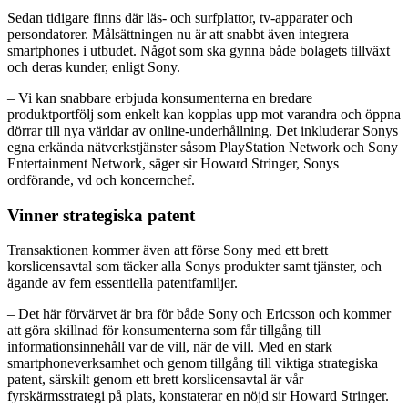
Sedan tidigare finns där läs- och surfplattor, tv-apparater och
persondatorer. Målsättningen nu är att snabbt även integrera
smartphones i utbudet. Något som ska gynna både bolagets tillväxt
och deras kunder, enligt Sony.
– Vi kan snabbare erbjuda konsumenterna en bredare
produktportfölj som enkelt kan kopplas upp mot varandra och öppna
dörrar till nya världar av online-underhållning. Det inkluderar Sonys
egna erkända nätverkstjänster såsom PlayStation Network och Sony
Entertainment Network, säger sir Howard Stringer, Sonys
ordförande, vd och koncernchef.
Vinner strategiska patent
Transaktionen kommer även att förse Sony med ett brett
korslicensavtal som täcker alla Sonys produkter samt tjänster, och
ägande av fem essentiella patentfamiljer.
– Det här förvärvet är bra för både Sony och Ericsson och kommer
att göra skillnad för konsumenterna som får tillgång till
informationsinnehåll var de vill, när de vill. Med en stark
smartphoneverksamhet och genom tillgång till viktiga strategiska
patent, särskilt genom ett brett korslicensavtal är vår
fyrskärmsstrategi på plats, konstaterar en nöjd sir Howard Stringer.