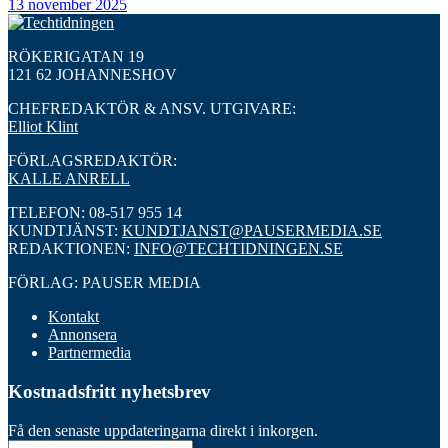
13 november 2025
RÖKERIGATAN 19
121 62 JOHANNESHOV
CHEFREDAKTÖR & ANSV. UTGIVARE:
Elliot Klint
FÖRLAGSREDAKTÖR:
KALLE ANRELL
TELEFON: 08-517 955 14
KUNDTJÄNST:
KUNDTJANST@PAUSERMEDIA.SE
REDAKTIONEN:
INFO@TECHTIDNINGEN.SE
FÖRLAG: PAUSER MEDIA
Kontakt
Annonsera
Partnermedia
Kostnadsfritt nyhetsbrev
Få den senaste uppdateringarna direkt i inkorgen.