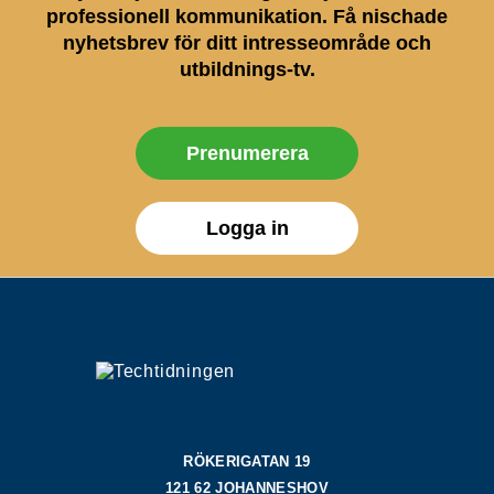
professionell kommunikation. Få nischade
nyhetsbrev för ditt intresseområde och
utbildnings-tv.
Prenumerera
Logga in
RÖKERIGATAN 19
121 62 JOHANNESHOV