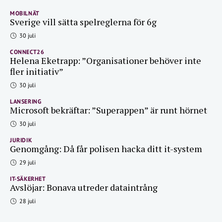
MOBILNÄT
Sverige vill sätta spelreglerna för 6g
30 juli
CONNECT26
Helena Eketrapp: ”Organisationer behöver inte
fler initiativ”
30 juli
LANSERING
Microsoft bekräftar: ”Superappen” är runt hörnet
30 juli
JURIDIK
Genomgång: Då får polisen hacka ditt it-system
29 juli
IT-SÄKERHET
Avslöjar: Bonava utreder dataintrång
28 juli