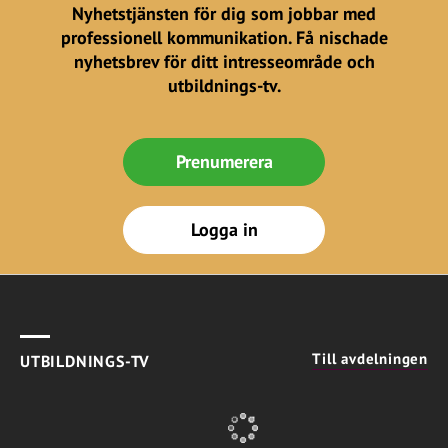
Nyhetstjänsten för dig som jobbar med
professionell kommunikation. Få nischade
nyhetsbrev för ditt intresseområde och
utbildnings-tv.
Prenumerera
Logga in
Till avdelningen
UTBILDNINGS-TV