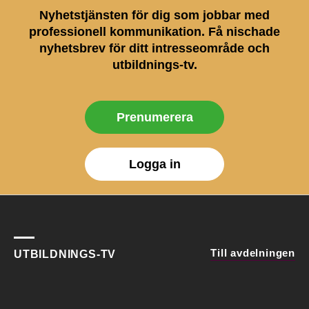
Nyhetstjänsten för dig som jobbar med
professionell kommunikation. Få nischade
nyhetsbrev för ditt intresseområde och
utbildnings-tv.
Prenumerera
Logga in
Till avdelningen
UTBILDNINGS-TV