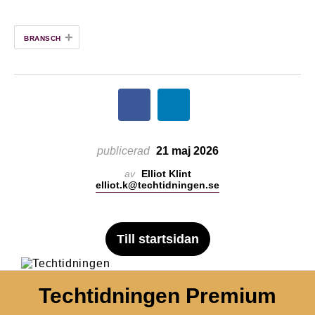
+
BRANSCH
publicerad
21 maj 2026
av
Elliot Klint
elliot.k@techtidningen.se
Till startsidan
Techtidningen Premium