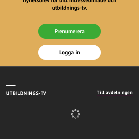
nyhetsbrev för ditt intresseområde och
utbildnings-tv.
Prenumerera
Logga in
Till avdelningen
UTBILDNINGS-TV