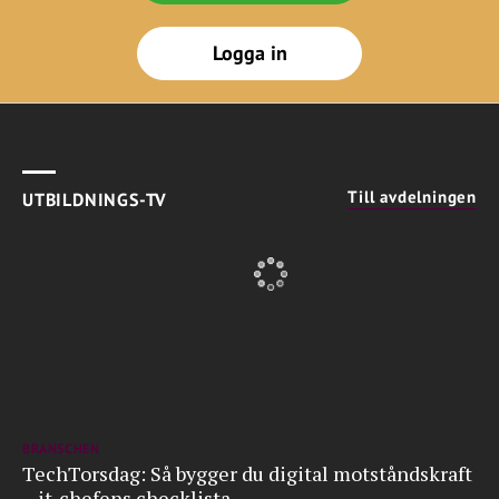
Logga in
Till avdelningen
UTBILDNINGS-TV
BRANSCHEN
TechTorsdag: Så bygger du digital motståndskraft
– it-chefens checklista