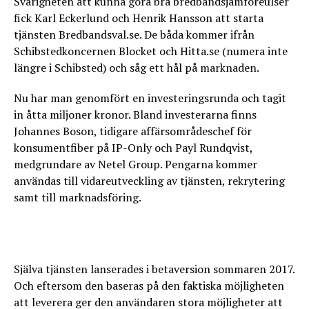
Svårigheten att kunna göra bra bredbandsjämföreulser
fick Karl Eckerlund och Henrik Hansson att starta
tjänsten Bredbandsval.se. De båda kommer ifrån
Schibstedkoncernen Blocket och Hitta.se (numera inte
längre i Schibsted) och såg ett hål på marknaden.
Nu har man genomfört en investeringsrunda och tagit
in åtta miljoner kronor. Bland investerarna finns
Johannes Boson, tidigare affärsområdeschef för
konsumentfiber på IP-Only och Payl Rundqvist,
medgrundare av Netel Group. Pengarna kommer
användas till vidareutveckling av tjänsten, rekrytering
samt till marknadsföring.
Själva tjänsten lanserades i betaversion sommaren 2017.
Och eftersom den baseras på den faktiska möjligheten
att leverera ger den användaren stora möjligheter att