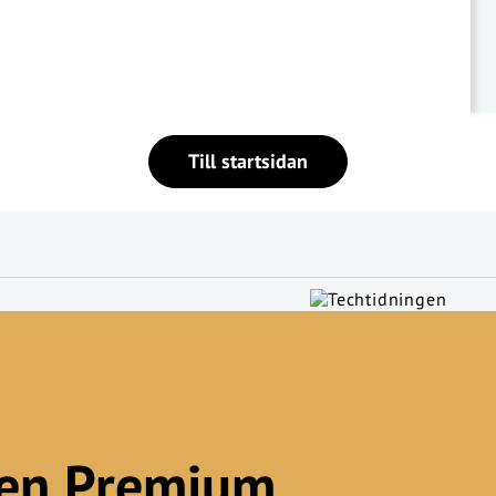
Till startsidan
gen Premium