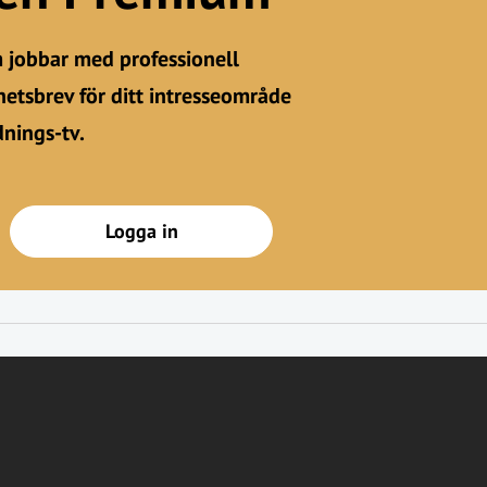
m jobbar med professionell
etsbrev för ditt intresseområde
dnings-tv.
Logga in