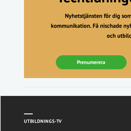
Nyhetstjänsten för dig so
kommunikation. Få nischade nyh
och utbil
Prenumerera
UTBILDNINGS-TV