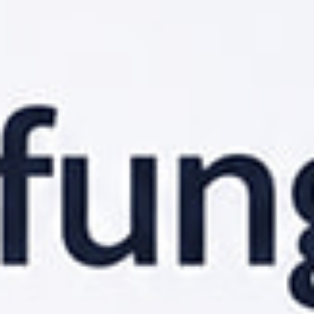
Logitech i finskt samarbete –
ska börja sälja möteskapslar
Framerys ljudisolerade mötesrumskapslar
KONTORET
förses med Logitechs tekniklösningar.
9 februari 2023