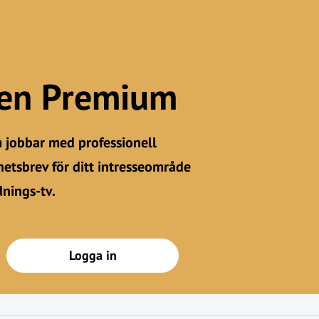
gen Premium
m jobbar med professionell
etsbrev för ditt intresseområde
dnings-tv.
Logga in