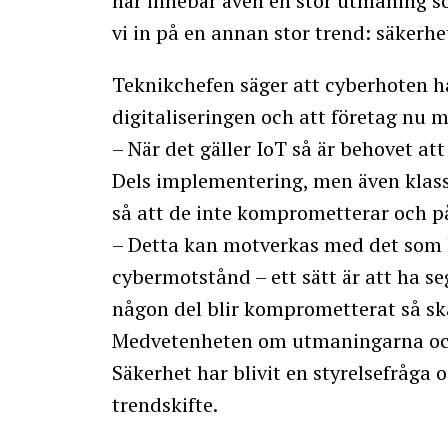
här innebär även en stor utmaning 
vi in på en annan stor trend: säkerhe
Teknikchefen säger att cyberhoten 
digitaliseringen och att företag nu m
– När det gäller IoT så är behovet att
Dels implementering, men även klass
så att de inte komprometterar och p
– Detta kan motverkas med det som ka
cybermotstånd – ett sätt är att ha se
någon del blir komprometterat så sk
Medvetenheten om utmaningarna och 
Säkerhet har blivit en styrelsefråga o
trendskifte.