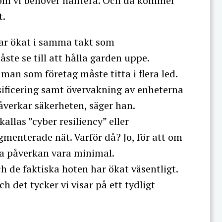
som vi behöver hantera. Och då kommer
t.
har ökat i samma takt som
åste se till att hålla garden uppe.
 man som företag måste titta i flera led.
ificering samt övervakning av enheterna
åverkar säkerheten, säger han.
llas ”cyber resiliency” eller
gmenterade nät. Varför då? Jo, för att om
a påverkan vara minimal.
de faktiska hoten har ökat väsentligt.
ch det tycker vi visar på ett tydligt