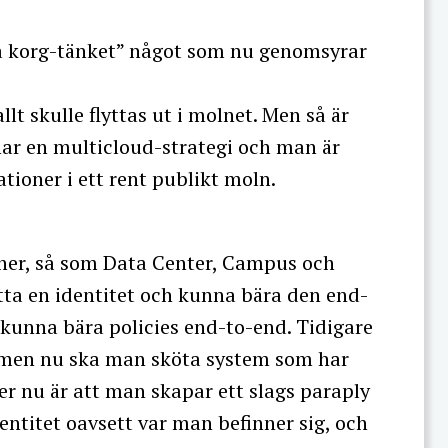
ma korg-tänket” något som nu genomsyrar
lt skulle flyttas ut i molnet. Men så är
 har en multicloud-strategi och man är
ationer i ett rent publikt moln.
äner, så som Data Center, Campus och
tta en identitet och kunna bära den end-
unna bära policies end-to-end. Tidigare
g, men nu ska man sköta system som har
r nu är att man skapar ett slags paraply
entitet oavsett var man befinner sig, och