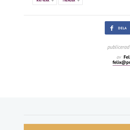
NÄTVERK
TRENDER
DELA
publicerad
av
Fel
felix@p