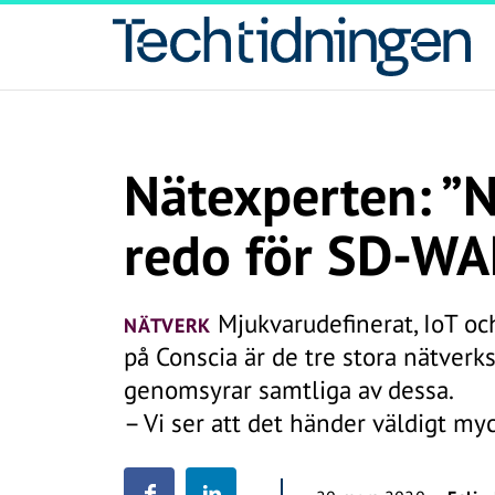
Nätexperten: ”N
redo för SD-WA
Mjukvarudefinerat, IoT oc
NÄTVERK
på Conscia är de tre stora nätver
genomsyrar samtliga av dessa.
– Vi ser att det händer väldigt myc