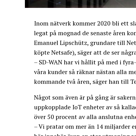
Inom nätverk kommer 2020 bli ett sl
legat på mognad de senaste åren kom
Emanuel Lipschütz, grundare till Ne
köpte Netsafe), säger att de ser någ
– SD-WAN har vi hållit på med i fyra
våra kunder så räknar nästan alla m
kommande två åren, säger han till T
Något som även är på gång är sakerna
uppkopplade IoT enheter av så kall
över 50 procent av alla anslutna enh
– Vi pratar om mer än 14 miljarder 