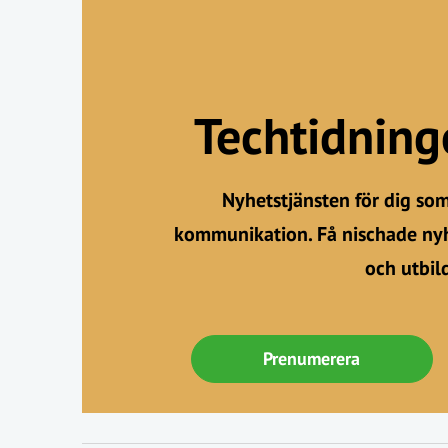
Techtidnin
Nyhetstjänsten för dig so
kommunikation. Få nischade nyh
och utbil
Prenumerera