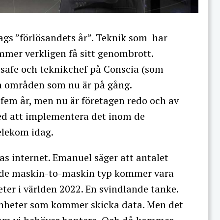
ags ”förlösandets år”. Teknik som har
mer verkligen få sitt genombrott.
tsafe och teknikchef på Conscia (som
ra områden som nu är på gång.
-fem år, men nu är företagen redo och av
ed att implementera det inom de
elekom idag.
s internet. Emanuel säger att antalet
ade maskin-to-maskin typ kommer vara
eter i världen 2022. En svindlande tanke.
enheter som kommer skicka data. Men det