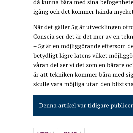
då kunna bära med sina befogenheter
igång och det kommer hända mycke
När det gäller 5g är utvecklingen o
Conscia ser det är det mer av en tekn
– 5g är en möjliggörande eftersom d
betydligt lägre latens vilket möjlig
våran del ser vi det som en bärare och
är att tekniken kommer bära med s
skulle vara möjliga utan den blixtsn
Denna artikel var tidigare publice
+
+