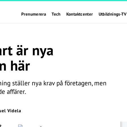
Prenumerera
Tech
Kontaktcenter
Utbildnings-TV
rt är nya
n här
ing ställer nya krav på företagen, men
e affärer.
el Videla
t