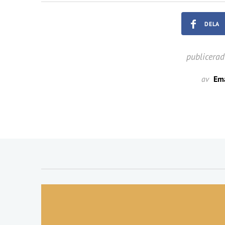
DELA
publicerad
av
Ema