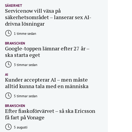
SÄKERHET
Servicenow vill växa på
säkerhetsområdet – lanserar sex AI-
drivna lösningar
1 timme sedan
BRANSCHEN
Google-toppen lämnar efter 27 år –
ska starta eget
3 timmar sedan
AI
Kunder accepterar AI – men måste
alltid kunna tala med en människa
5 timmar sedan
BRANSCHEN
Efter fiaskoförvärvet – så ska Ericsson
få fart på Vonage
5 augusti