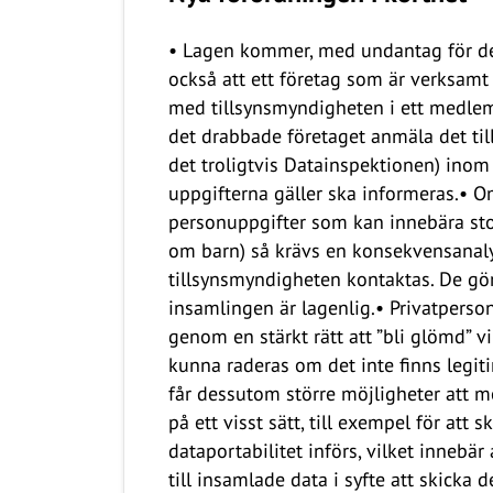
• Lagen kommer, med undantag för deta
också att ett företag som är verksamt 
med tillsynsmyndigheten i ett medlems
det drabbade företaget anmäla det till
det troligtvis Datainspektionen) ino
uppgifterna gäller ska informeras.• Om
personuppgifter som kan innebära stor
om barn) så krävs en konsekvensanalys
tillsynsmyndigheten kontaktas. De gör
insamlingen är lagenlig.• Privatperson
genom en stärkt rätt att ”bli glömd” v
kunna raderas om det inte finns legit
får dessutom större möjligheter att m
på ett visst sätt, till exempel för att s
dataportabilitet införs, vilket innebä
till insamlade data i syfte att skicka 