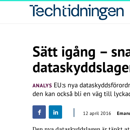
Sätt igång – sna
dataskyddslage
EU:s nya dataskyddsförordn
ANALYS
den kan också bli en väg till lyckad
12 april 2016
Emanu
Den nya dataskyddslagen är tänkt at