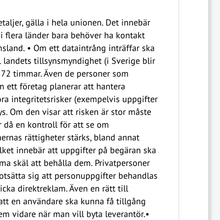
ljer, gälla i hela unionen. Det innebär
i flera länder bara behöver ha kontakt
land. • Om ett dataintrång inträffar ska
 landets tillsynsmyndighet (i Sverige blir
m 72 timmar. Även de personer som
 ett företag planerar att hantera
a integritetsrisker (exempelvis uppgifter
. Om den visar att risken är stor måste
 då en kontroll för att se om
ernas rättigheter stärks, bland annat
ilket innebär att uppgifter på begäran ska
ima skäl att behålla dem. Privatpersoner
otsätta sig att personuppgifter behandlas
kicka direktreklam. Även en rätt till
r att en användare ska kunna få tillgång
dem vidare när man vill byta leverantör.•