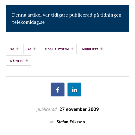
Denna artikel var tidigare publicerad på tidningen
telekomidag.se
+
+
+
+
3G
4G
MOBILA SYSTEM
MOBILITET
+
NÄTVERK
publicerad
27 november 2009
av
Stefan Eriksson