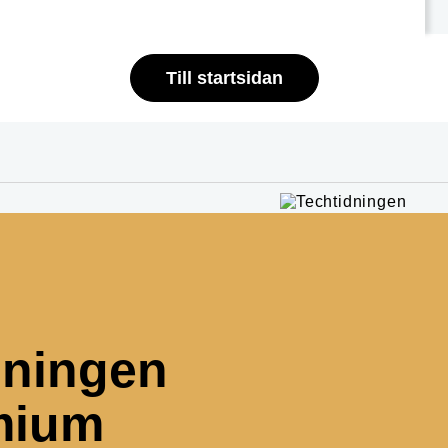
Till startsidan
dningen
mium