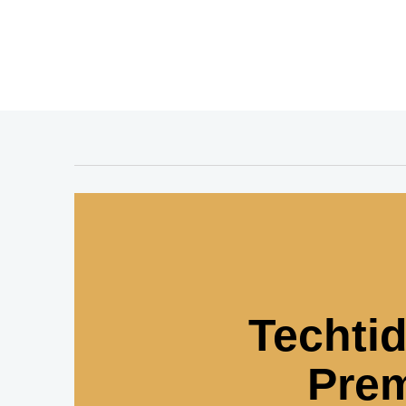
Techti
Pre