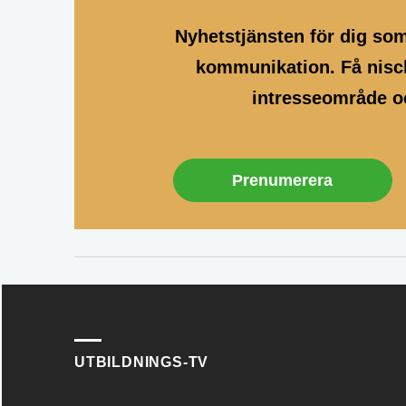
Nyhetstjänsten för dig so
kommunikation. Få nisch
intresseområde oc
Prenumerera
UTBILDNINGS-TV