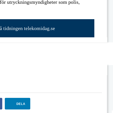
för utryckningsmyndigheter som polis,
på tidningen telekomidag.se
DELA