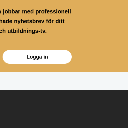
m jobbar med professionell
ade nyhetsbrev för ditt
h utbildnings-tv.
Logga in