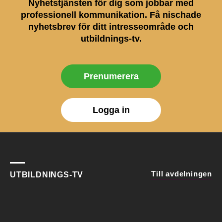
Nyhetstjänsten för dig som jobbar med
professionell kommunikation. Få nischade
nyhetsbrev för ditt intresseområde och
utbildnings-tv.
Prenumerera
Logga in
Till avdelningen
UTBILDNINGS-TV