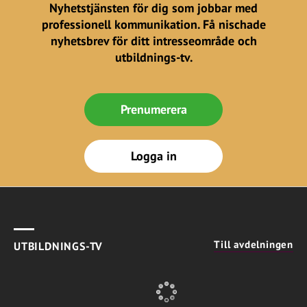
Nyhetstjänsten för dig som jobbar med
professionell kommunikation. Få nischade
nyhetsbrev för ditt intresseområde och
utbildnings-tv.
Prenumerera
Logga in
Till avdelningen
UTBILDNINGS-TV