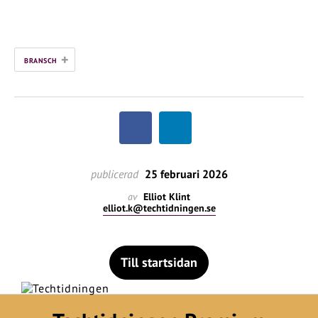
+
BRANSCH
publicerad
25 februari 2026
av
Elliot Klint
elliot.k@techtidningen.se
Till startsidan