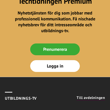
Techtidningen Premium
Nyhetstjänsten för dig som jobbar med
professionell kommunikation. Få nischade
nyhetsbrev för ditt intresseområde och
utbildnings-tv.
Prenumerera
Logga in
Till avdelningen
UTBILDNINGS-TV