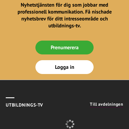
Nyhetstjänsten för dig som jobbar med
professionell kommunikation. Få nischade
nyhetsbrev för ditt intresseområde och
utbildnings-tv.
Prenumerera
Logga in
Till avdelningen
UTBILDNINGS-TV