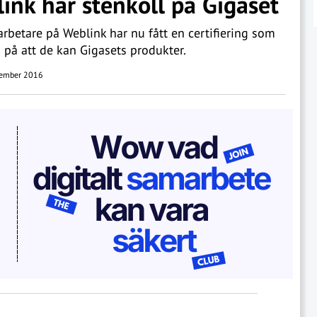
ink har stenkoll på Gigaset
rbetare på Weblink har nu fått en certifiering som
s på att de kan Gigasets produkter.
ember 2016