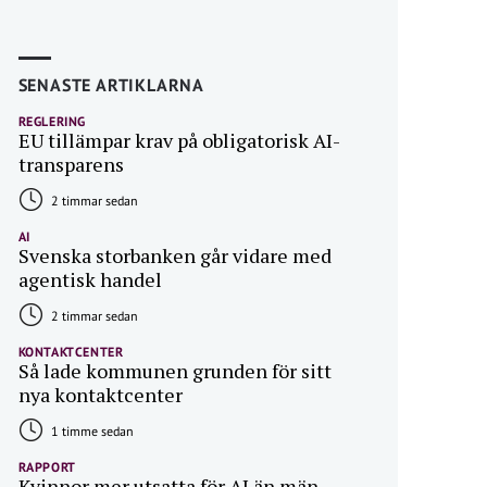
SENASTE ARTIKLARNA
REGLERING
EU tillämpar krav på obligatorisk AI-
transparens
2 timmar sedan
AI
Svenska storbanken går vidare med
agentisk handel
2 timmar sedan
KONTAKTCENTER
Så lade kommunen grunden för sitt
nya kontaktcenter
1 timme sedan
RAPPORT
Kvinnor mer utsatta för AI än män