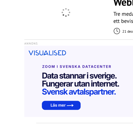
Webl
Tre meda
ett bevi
21 dec