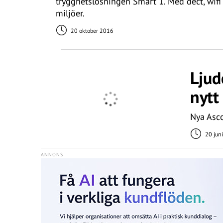
trygghetslösningen Smart 1. Med dect, wifi 
miljöer.
20 oktober 2016
Ljud
nytt
Nya Asco
20 jun