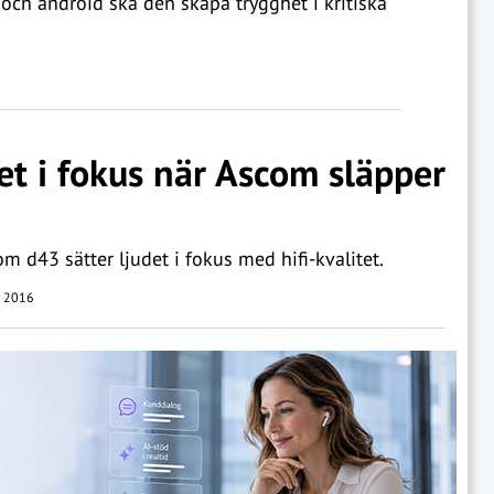
och android ska den skapa trygghet i kritiska
et i fokus när Ascom släpper
m d43 sätter ljudet i fokus med hifi-kvalitet.
i 2016