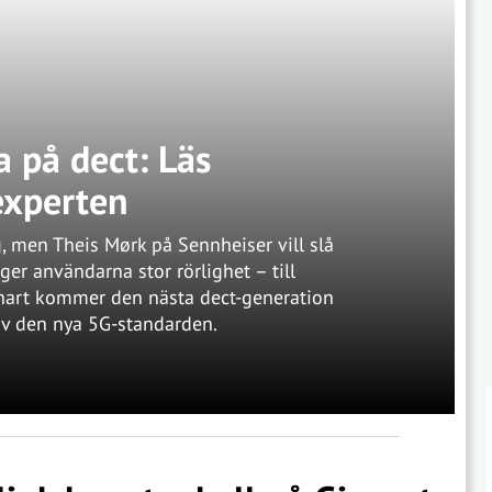
a på dect: Läs
experten
 men Theis Mørk på Sennheiser vill slå
 ger användarna stor rörlighet – till
nart kommer den nästa dect-generation
 av den nya 5G-standarden.