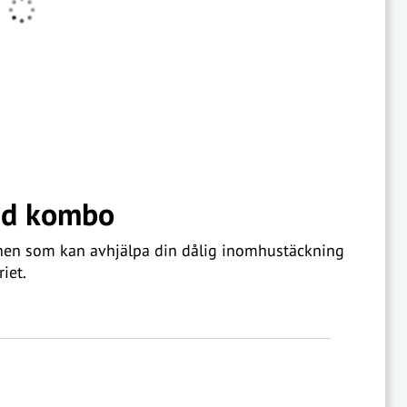
dad kombo
nen som kan avhjälpa din dålig inomhustäckning
iet.