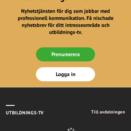
Nyhetstjänsten för dig som jobbar med
professionell kommunikation. Få nischade
nyhetsbrev för ditt intresseområde och
utbildnings-tv.
Prenumerera
Logga in
Till avdelningen
UTBILDNINGS-TV