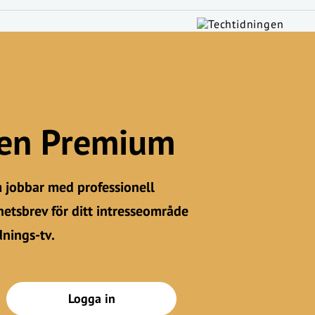
gen Premium
m jobbar med professionell
etsbrev för ditt intresseområde
dnings-tv.
Logga in