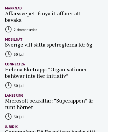
MARKNAD
Affärssvepet: 6 nya it-affärer att
bevaka
2 timmar sedan
MOBILNÄT
Sverige vill sätta spelreglerna för 6g
30 juli
CONNECT26
Helena Eketrapp: ”Organisationer
behöver inte fler initiativ”
30 juli
LANSERING
Microsoft bekräftar: ”Superappen” är
runt hörnet
30 juli
JURIDIK
Genomgång: Då får polisen hacka ditt