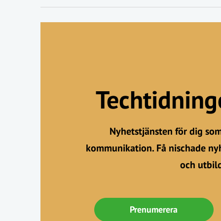
Techtidnin
Nyhetstjänsten för dig so
kommunikation. Få nischade nyh
och utbil
Prenumerera