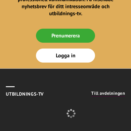
nyhetsbrev för ditt intresseområde och
utbildnings-tv.
Prenumerera
Logga in
Till avdelningen
UTBILDNINGS-TV