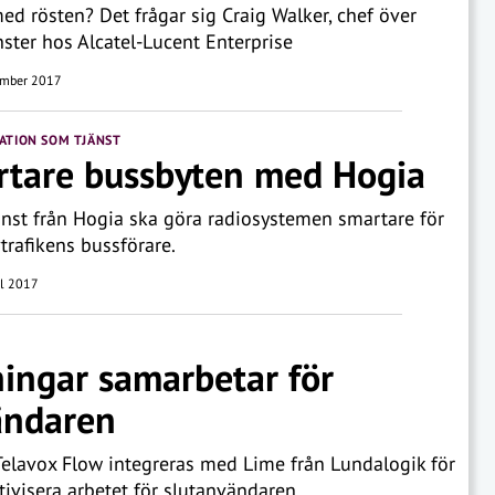
ed rösten? Det frågar sig Craig Walker, chef över
ster hos Alcatel-Lucent Enterprise
mber 2017
TION SOM TJÄNST
tare bussbyten med Hogia
änst från Hogia ska göra radiosystemen smartare för
vtrafikens bussförare.
il 2017
ingar samarbetar för
ändaren
elavox Flow integreras med Lime från Lundalogik för
ktivisera arbetet för slutanvändaren.