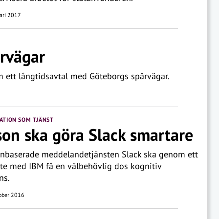
ari 2017
årvägar
m ett långtidsavtal med Göteborgs spårvägar.
TION SOM TJÄNST
on ska göra Slack smartare
nbaserade meddelandetjänsten Slack ska genom ett
e med IBM få en välbehövlig dos kognitiv
ns.
ober 2016