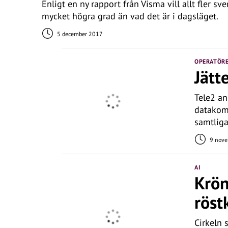
Enligt en ny rapport från Visma vill allt fler s
mycket högra grad än vad det är i dagsläget.
5 december 2017
OPERATÖR
Jätt
Tele2 a
datakom
samtliga
9 nove
AI
Krön
rös
Cirkeln 