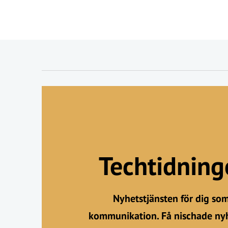
Techtidnin
Nyhetstjänsten för dig so
kommunikation. Få nischade nyh