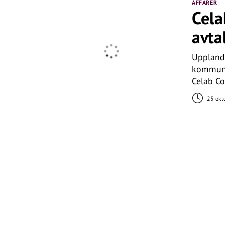
AFFÄRER
Cela
avta
Upplands 
kommunik
Celab Co
25 okt