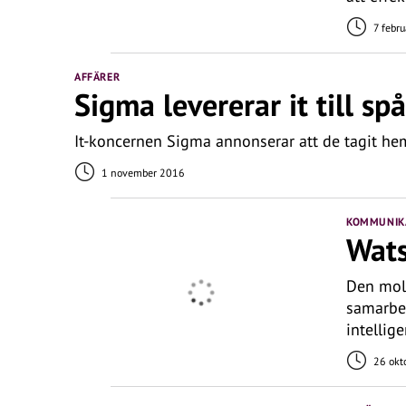
7 febru
AFFÄRER
Sigma levererar it till sp
It-koncernen Sigma annonserar att de tagit he
1 november 2016
KOMMUNIKA
Wats
Den mol
samarbet
intellige
26 okt