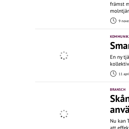
främst m
molntjän
9 nove
KOMMUNIKA
Smar
En ny tj
kollekti
11 apr
BRANSCH
Skån
anv
Nu kan T
att effe