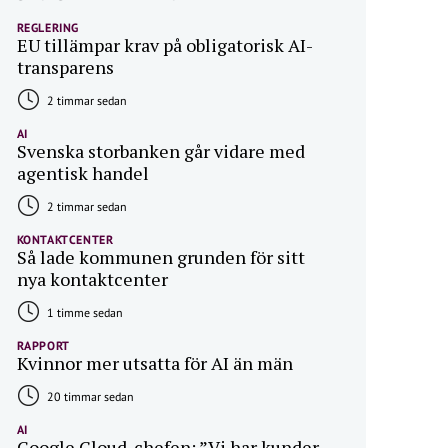
REGLERING
EU tillämpar krav på obligatorisk AI-
transparens
2 timmar sedan
AI
Svenska storbanken går vidare med
agentisk handel
2 timmar sedan
KONTAKTCENTER
Så lade kommunen grunden för sitt
nya kontaktcenter
1 timme sedan
RAPPORT
Kvinnor mer utsatta för AI än män
20 timmar sedan
AI
Google Cloud-chefen: ”Vi har kunder