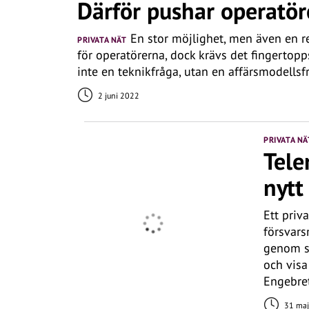
Därför pushar operatör
En stor möjlighet, men även en re
PRIVATA NÄT
för operatörerna, dock krävs det fingertopps
inte en teknikfråga, utan en affärsmodellsf
2 juni 2022
PRIVATA NÄ
Tele
nytt
Ett priv
försvars
genom så
och visa
Engebre
31 maj