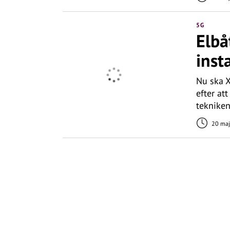
5G
Elbå
inst
Nu ska X
efter at
tekniken
20 maj