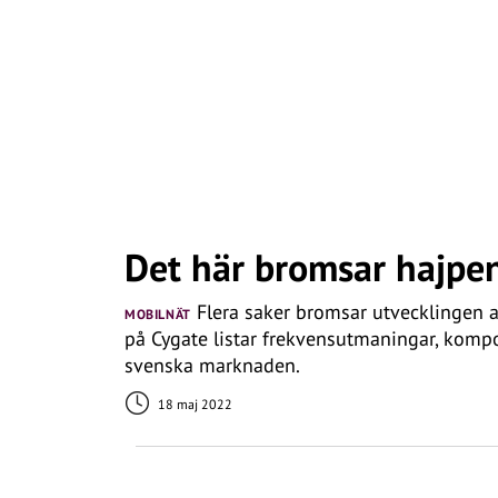
Det här bromsar hajpen
Flera saker bromsar utvecklingen av
MOBILNÄT
på Cygate listar frekvensutmaningar, komp
svenska marknaden.
18 maj 2022