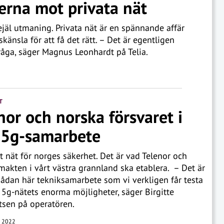
erna mot privata nät
jäl utmaning. Privata nät är en spännande affär
känsla för att få det rätt. – Det är egentligen
råga, säger Magnus Leonhardt på Telia.
T
nor och norska försvaret i
 5g-samarbete
at nät för norges säkerhet. Det är vad Telenor och
makten i vårt västra grannland ska etablera. – Det är
dan här tekniksamarbete som vi verkligen får testa
 5g-nätets enorma möjligheter, säger Birgitte
tsen på operatören.
 2022