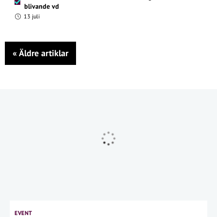
blivande vd
13 juli
«
Äldre artiklar
EVENT