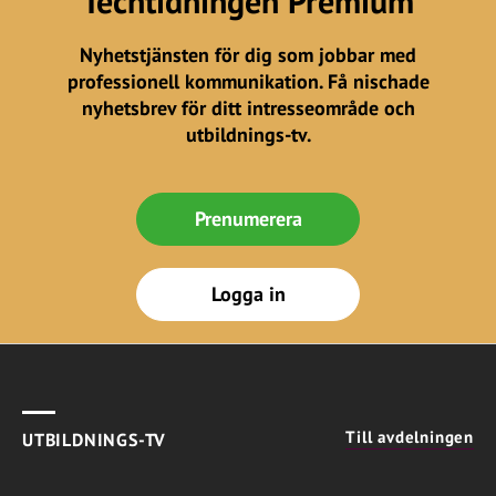
Techtidningen Premium
Nyhetstjänsten för dig som jobbar med
professionell kommunikation. Få nischade
nyhetsbrev för ditt intresseområde och
utbildnings-tv.
Prenumerera
Logga in
Till avdelningen
UTBILDNINGS-TV