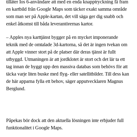
tillåter Ios 6-användare att med en enda knapptryckning få fram
en kartbild från Google Maps som täcker exakt samma område
som man ser på Apple-kartan, det vill säga ger dig snabb och
enkel åtkomst till båda leverantörernas kartor.
– Apples nya karttjänst bygger på en mycket imponerande
teknik med de omtalade 3d-kartorna, så det är ingen tvekan om
att Apple vinner stort på de platser där deras tjänst är fullt
utbyggd. Utmaningen är att jordklotet är stort och det lär ta ett
tag innan de byggt upp den massiva databas som behövs för att
täcka varje liten buske med flyg- eller satellitbilder. Till dess kan
de här apparna fylla ett behov, säger apputvecklaren Magnus
Berglund.
Påpekas bör dock att den aktuella lösningen inte erbjuder full
funktionalitet i Google Maps.