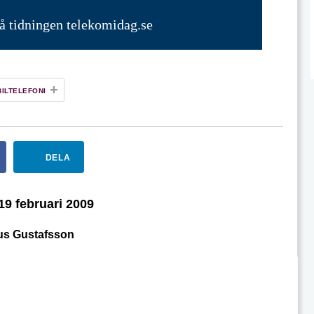
på tidningen telekomidag.se
+
ILTELEFONI
DELA
19 februari 2009
us Gustafsson