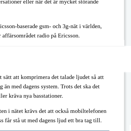
ersationer eller när det är mycket störande
 Ericsson-baserade gsm- och 3g-nät i världen,
r affärsområdet radio på Ericsson.
sätt att komprimera det talade ljudet så att
ng än med dagens system. Trots det ska det
ller kräva nya basstationer.
eten i nätet krävs det att också mobiltelefonen
får stå ut med dagens ljud ett bra tag till.