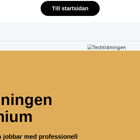
Till startsidan
dningen
mium
m jobbar med professionell