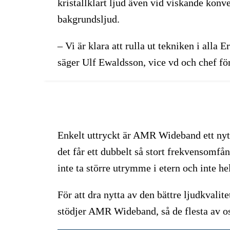
kristallklart ljud även vid viskande konv
bakgrundsljud.
– Vi är klara att rulla ut tekniken i alla
säger Ulf Ewaldsson, vice vd och chef fö
Enkelt uttryckt är AMR Wideband ett nytt 
det får ett dubbelt så stort frekvensomfå
inte ta större utrymme i etern och inte he
För att dra nytta av den bättre ljudkvalit
stödjer AMR Wideband, så de flesta av oss 