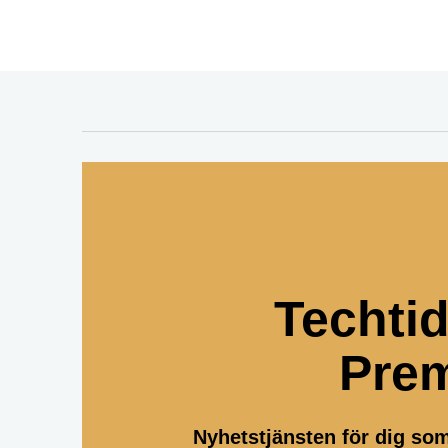
Techti
Pre
Nyhetstjänsten för dig so