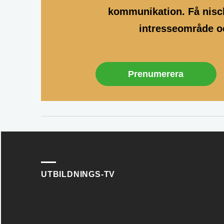
kommunikation. Få nisch
intresseområde oc
Prenumerera
UTBILDNINGS-TV