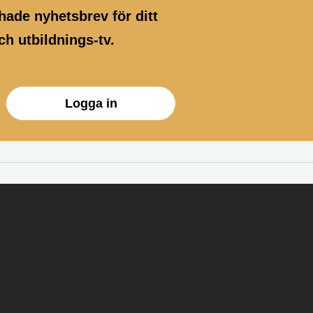
ade nyhetsbrev för ditt
h utbildnings-tv.
Logga in