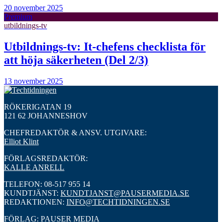
20 november 2025
Premium
utbildnings-tv
Utbildnings-tv: It-chefens checklista för
att höja säkerheten (Del 2/3)
13 november 2025
RÖKERIGATAN 19
121 62 JOHANNESHOV
CHEFREDAKTÖR & ANSV. UTGIVARE:
Elliot Klint
FÖRLAGSREDAKTÖR:
KALLE ANRELL
TELEFON: 08-517 955 14
KUNDTJÄNST:
KUNDTJANST@PAUSERMEDIA.SE
REDAKTIONEN:
INFO@TECHTIDNINGEN.SE
FÖRLAG: PAUSER MEDIA