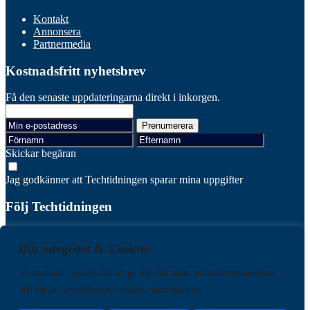
Kontakt
Annonsera
Partnermedia
Kostnadsfritt nyhetsbrev
Få den senaste uppdateringarna direkt i inkorgen.
Skickar begäran
Jag godkänner att Techtidningen sparar mina uppgifter
Följ Techtidningen
Facebook
Linkedin
Din integritet & Cookies
Vi använder cookies för att ge dig den bästa användarupplevelsen
Läs senaste numret
Prenumerera
och för att utveckla och förbättra våra tjänster.
Varumärken