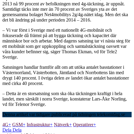
2013 nå 99 procent av befolkningen med 4g-täckning, är uppnåt.
Samtidigt täcks inte mer än 70 procent av Sveriges yta av det
gemensamma bolaget Net4mobilitys 2g/4g-nätet idag. Men det ska
det bli ändring på under perioden 2014 – 2016.
– Vi var först i Sverige med ett nationellt 4G-mobilnät och
fokuserade då främst på att bygga täckning och kapacitet där
människor bor och arbetar. Med dagens satsning tar vi nästa steg för
ett mobilnät som ger uppkoppling och samtalstäckning oavsett var
våra kunder befinner sig, säger Thomas Ekman, vd för Tele2
Sverige.
Satsningen handlar framför allt om att utöka antalet basstationer i
Västernorrland, Västerbotten, Jämtland och Norrbottens län med
drygt 140 procent. I övriga delen av landet ökar antalet basstationer
med cirka 40 procent.
– Detta är en storsatsning som ska öka täckningen kraftigt i hela
landet, men särskilt i norra Sverige, konstaterar Lars-Åke Norling,
vd för Telenor Sverige.
Denna artikel var tidigare publicerad på tidningen telekomidag.se
4G
+
GSM
+
Infrastruktur
+
Nätverk
+
Operatörer
+
Dela
Dela