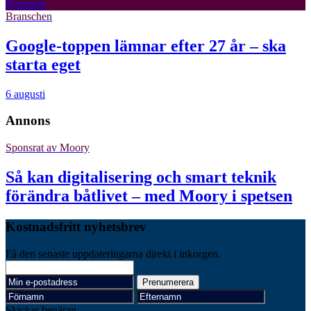
Premium
Branschen
Google-toppen lämnar efter 27 år – ska
starta eget
6 augusti
Annons
Sponsrat av
Moory
Så kan digitalisering och smart teknik
förändra båtlivet – med Moory i spetsen
Kostnadsfritt nyhetsbrev
Få den senaste uppdateringarna direkt i inkorgen.
Skickar begäran