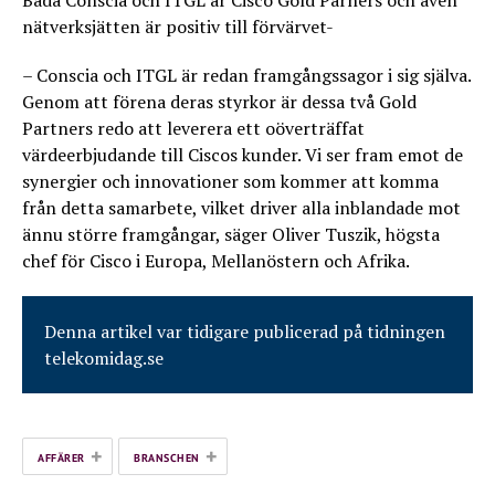
Båda Conscia och ITGL är Cisco Gold Parners och även
nätverksjätten är positiv till förvärvet-
– Conscia och ITGL är redan framgångssagor i sig själva.
Genom att förena deras styrkor är dessa två Gold
Partners redo att leverera ett oöverträffat
värdeerbjudande till Ciscos kunder. Vi ser fram emot de
synergier och innovationer som kommer att komma
från detta samarbete, vilket driver alla inblandade mot
ännu större framgångar, säger Oliver Tuszik, högsta
chef för Cisco i Europa, Mellanöstern och Afrika.
Denna artikel var tidigare publicerad på tidningen
telekomidag.se
+
+
AFFÄRER
BRANSCHEN