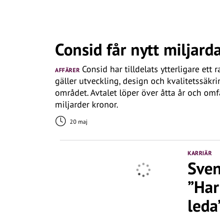
Consid får nytt miljar
Consid har tilldelats ytterligare ett
AFFÄRER
gäller utveckling, design och kvalitetssäkr
området. Avtalet löper över åtta år och om
miljarder kronor.
20 maj
KARRIÄR
Sven
”Har
leda