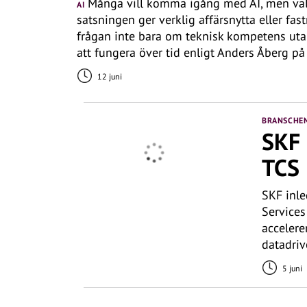
Många vill komma igång med AI, men vale
AI
satsningen ger verklig affärsnytta eller fast
frågan inte bara om teknisk kompetens uta
att fungera över tid enligt Anders Åberg på
12 juni
BRANSCHE
SKF 
TCS
SKF inle
Services
accelere
datadriv
5 juni