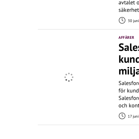
avtalet 
säkerhet
30 juni
AFFÄRER
Sale
kund
milj
Salesfor
för kund
Salesfor
och kont
17 juni