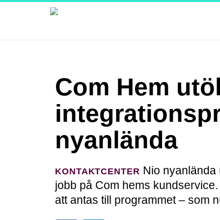
Com Hem utöka
integrationsp
nyanlända
Nio nyanlända u
KONTAKTCENTER
jobb på Com hems kundservice. 
att antas till programmet – som n