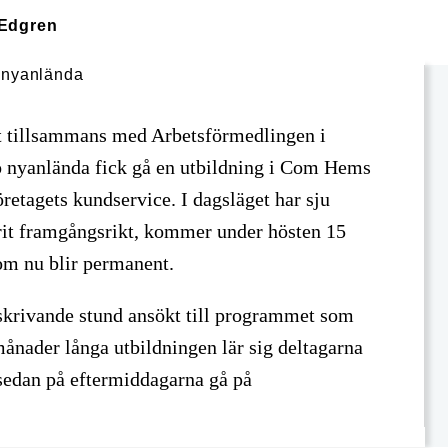
Edgren
t tillsammans med Arbetsförmedlingen i
nyanlända fick gå en utbildning i Com Hems
företagets kundservice. I dagsläget har sju
arit framgångsrikt, kommer under hösten 15
som nu blir permanent.
i skrivande stund ansökt till programmet som
månader långa utbildningen lär sig deltagarna
sedan på eftermiddagarna gå på