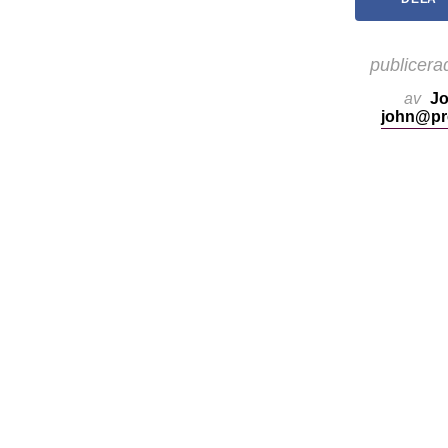
publicera
av
Jo
john@pr