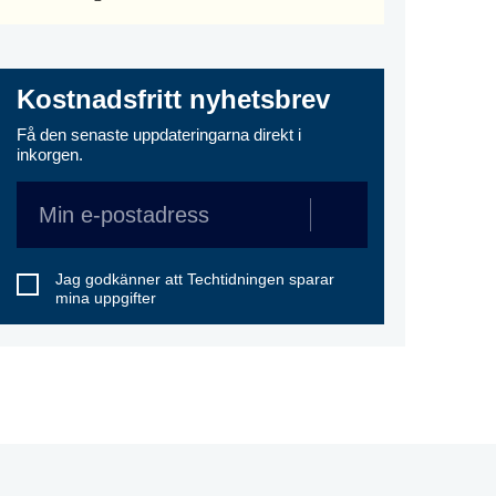
Kostnadsfritt nyhetsbrev
Få den senaste uppdateringarna direkt i
inkorgen.
Jag godkänner att Techtidningen sparar
mina uppgifter