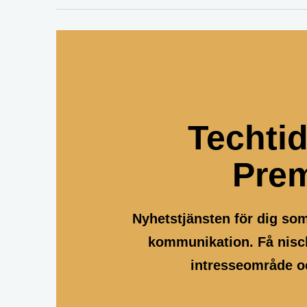
Techti
Pre
Nyhetstjänsten för dig so
kommunikation. Få nisch
intresseområde oc