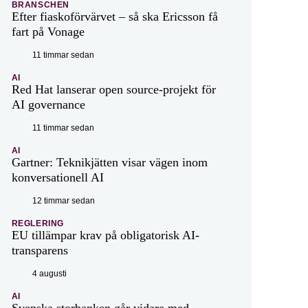
BRANSCHEN
Efter fiaskoförvärvet – så ska Ericsson få
fart på Vonage
11 timmar sedan
AI
Red Hat lanserar open source-projekt för
AI governance
11 timmar sedan
AI
Gartner: Teknikjätten visar vägen inom
konversationell AI
12 timmar sedan
REGLERING
EU tillämpar krav på obligatorisk AI-
transparens
4 augusti
AI
Svenska storbanken går vidare med