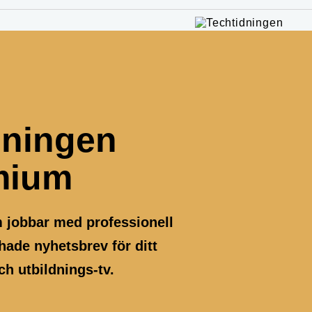
dningen
mium
m jobbar med professionell
ade nyhetsbrev för ditt
h utbildnings-tv.