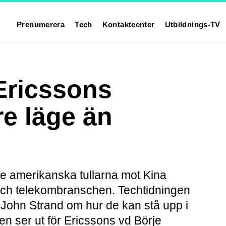
Prenumerera
Tech
Kontaktcenter
Utbildnings-TV
Ericssons
re läge än
”
te amerikanska tullarna mot Kina
- och telekombranschen. Techtidningen
John Strand om hur de kan stå upp i
n ser ut för Ericssons vd Börje