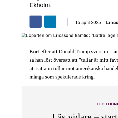
Ekholm.
15 april 2025
Linu
Kort efter att Donald Trump svors in i j
sa han löst översatt att ”tullar är mitt f
att sätta in tullar mot amerikanska handel
många som spekulerade kring.
TECHTIDN
Läs vidare – star