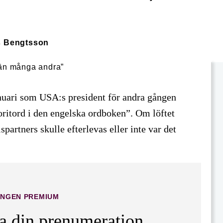
s Bengtsson
anuari som USA:s president för andra gången
avoritord i den engelska ordboken”. Om löftet
spartners skulle efterlevas eller inte var det
INGEN PREMIUM
ta din prenumeration