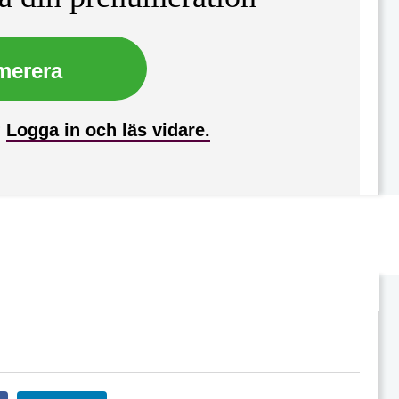
merera
?
Logga in och läs vidare.