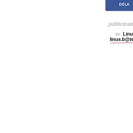
DELA
publicera
av
Linu
linus.b@t