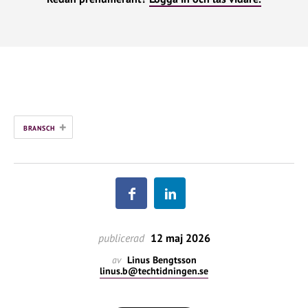
+
BRANSCH
publicerad
12 maj 2026
av
Linus Bengtsson
linus.b@techtidningen.se